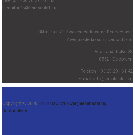
Telefon: +36 20 291 61 42
E-mail: info@bninbaukft.eu
BN in Bau Kft.Zweigniederlassung Deutschland:
Zweigniederlassung Deutschland
Alte Landstraße 23
85521 Ottobrunn
Telefon: +36 20 291 61 42
E-mail: info@bninbaukft.eu
Copyright © 2026
BN in Bau Kft.Zweigniederlassung
Deutschland: