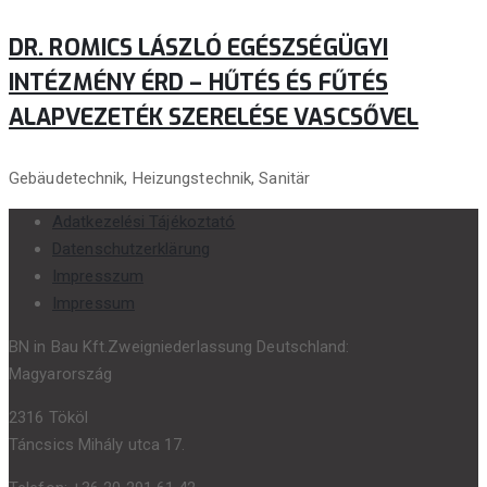
DR. ROMICS LÁSZLÓ EGÉSZSÉGÜGYI
INTÉZMÉNY ÉRD – HŰTÉS ÉS FŰTÉS
ALAPVEZETÉK SZERELÉSE VASCSŐVEL
Gebäudetechnik, Heizungstechnik, Sanitär
Adatkezelési Tájékoztató
Datenschutzerklärung
Impresszum
Impressum
BN in Bau Kft.Zweigniederlassung Deutschland:
Magyarország
2316 Tököl
Táncsics Mihály utca 17.